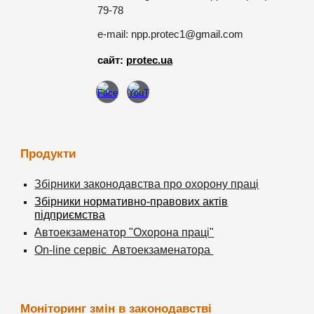
79-78
e-mail: npp.protec1@gmail.com
сайт:
protec.ua
Продукти
Збірники законодавства про охорону праці
Збірники нормативно-правових актів
підприємства
Автоекзаменатор "Охорона праці"
On-line сервіс Автоекзаменатора
Моніторинг змін в законодавстві