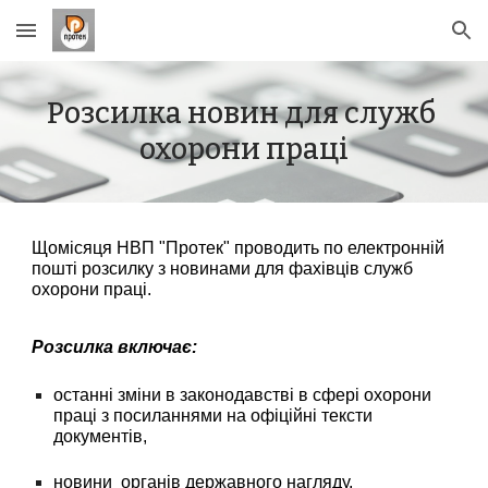
Skip to main content
Skip to navigation
Р
озсилка новин для служб 
охорони праці
Щомісяця НВП "Протек" проводить по електронній 
пошті розсилку з новинами для фахівців служб 
охорони праці.
Розсилка
 включає
:
останні зміни в законодавстві в сфері охорони 
праці з посиланнями на офіційні тексти 
документів,
новини  органів державного нагляду,